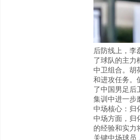
后防线上，李
了球队的主力
中卫组合。胡
和进攻任务。
了中国男足后
集训中进一步
中场核心：归
中场方面，归
的经验和实力
关键中场球员