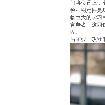
门将位置上，
验和稳定性是
临巨大的学习
竞争者。这四
固。
后防线：攻守