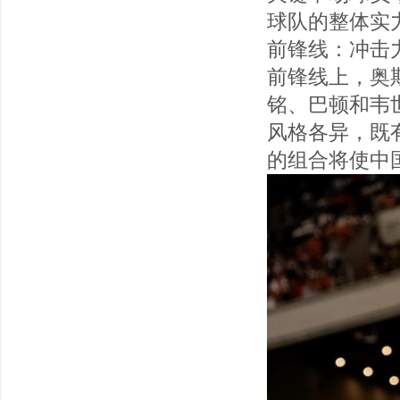
球队的整体实
前锋线：冲击
前锋线上，奥
铭、巴顿和韦
风格各异，既
的组合将使中