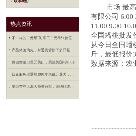
联系我们
市场 最高价
有限公司 6.0
热点资讯
11.00 9.00 10.
全国蟠桃批发
不一样的二元纸币, 车工二元单张价值2400元, 你还能找到吗
从今日全国蟠桃
产品体验为先，财通资管旗下多只基金荣获三/五年期双五星评级
斤，最低报价3.
数据来源：农
白银突破32美元关口，关注美国4月PCE
日企服务业通胀1991年来飙升最大，支撑日银加息前景
​辛纳首夺上海大师赛冠军，德约科维奇错失职业生涯第100冠